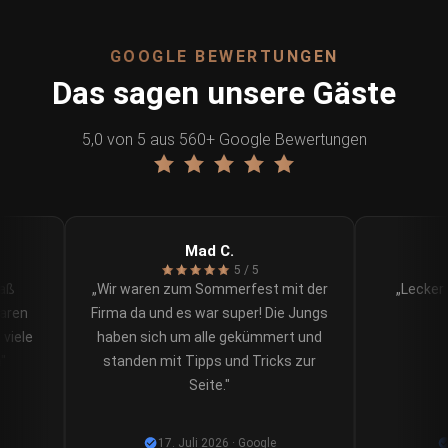
GOOGLE BEWERTUNGEN
Das sagen unsere Gäste
5,0 von 5 aus 560+ Google Bewertungen
Mad C.
5 / 5
aß
„Wir waren zum Sommerfest mit der
„Lecker u
ren
Firma da und es war super! Die Jungs
iele
haben sich um alle gekümmert und
standen mit Tipps und Tricks zur
Seite."
17. Juli 2026 · Google