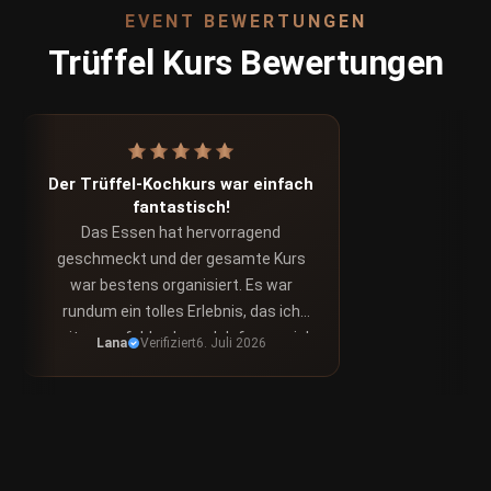
EVENT BEWERTUNGEN
Trüffel Kurs Bewertungen
Der Trüffel-Kochkurs war einfach
fantastisch!
Das Essen hat hervorragend
geschmeckt und der gesamte Kurs
war bestens organisiert. Es war
rundum ein tolles Erlebnis, das ich
weiterempfehlen kann. Ich freue mich
Lana
Verifiziert
6. Juli 2026
schon darauf, weitere Kochkurse zu
besuchen!